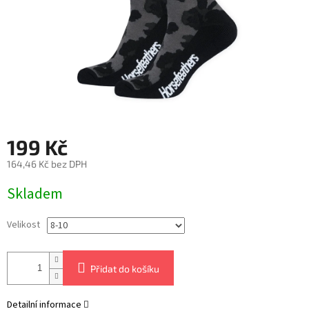
199 Kč
164,46 Kč bez DPH
Měrná
Skladem
cena:
Velikost
Přidat do košíku
Detailní informace