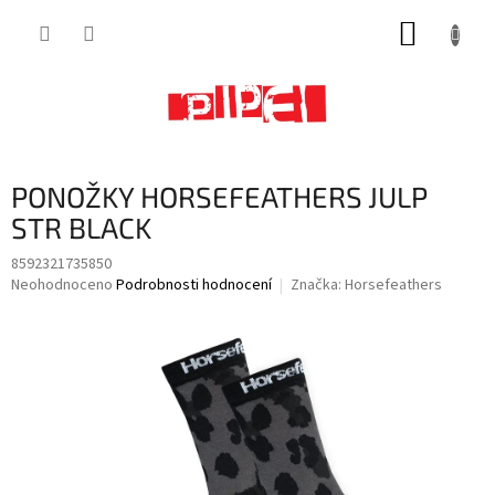
Přejít
NÁKUP
na
obsah
KOŠÍK
PONOŽKY HORSEFEATHERS JULP
STR BLACK
8592321735850
Průměrné
Neohodnoceno
Podrobnosti hodnocení
Značka:
Horsefeathers
hodnocení
produktu
je
0,0
z
5
hvězdiček.