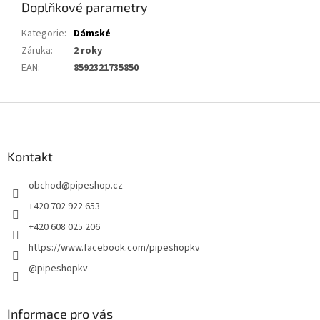
Doplňkové parametry
Kategorie
:
Dámské
Záruka
:
2 roky
EAN
:
8592321735850
Z
á
p
a
Kontakt
t
obchod
@
pipeshop.cz
í
+420 702 922 653
+420 608 025 206
https://www.facebook.com/pipeshopkv
@pipeshopkv
Informace pro vás