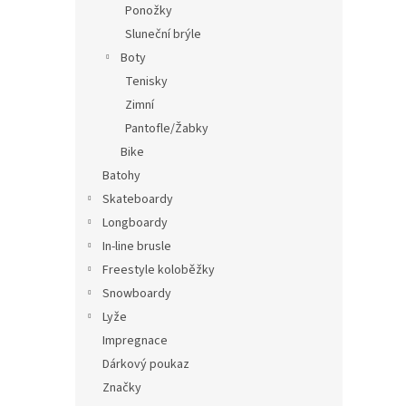
Ponožky
Sluneční brýle
Boty
Tenisky
Zimní
Pantofle/Žabky
Bike
Batohy
Skateboardy
Longboardy
In-line brusle
Freestyle koloběžky
Snowboardy
Lyže
Impregnace
Dárkový poukaz
Značky