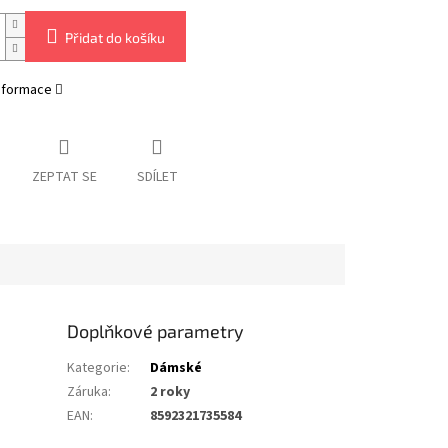
Přidat do košíku
informace
ZEPTAT SE
SDÍLET
Doplňkové parametry
Kategorie
:
Dámské
Záruka
:
2 roky
EAN
:
8592321735584