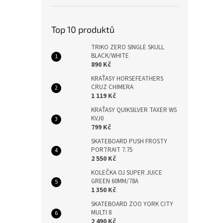
Top 10 produktů
TRIKO ZERO SINGLE SKULL
BLACK/WHITE
890 Kč
KRAŤASY HORSEFEATHERS
CRUZ CHIMERA
1 119 Kč
KRAŤASY QUIKSILVER TAXER WS
KVJ0
799 Kč
SKATEBOARD PUSH FROSTY
PORTRAIT 7.75
2 550 Kč
KOLEČKA OJ SUPER JUICE
GREEN 60MM/78A
1 350 Kč
SKATEBOARD ZOO YORK CITY
MULTI 8
2 490 Kč