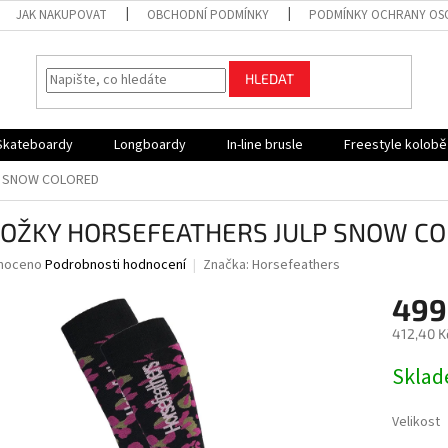
JAK NAKUPOVAT
OBCHODNÍ PODMÍNKY
PODMÍNKY OCHRANY OS
HLEDAT
Skateboardy
Longboardy
In-line brusle
Freestyle kolob
P SNOW COLORED
OŽKY HORSEFEATHERS JULP SNOW C
né
noceno
Podrobnosti hodnocení
Značka:
Horsefeathers
ní
499
u
412,40 K
Měrná
Skla
cena:
ek.
Velikost