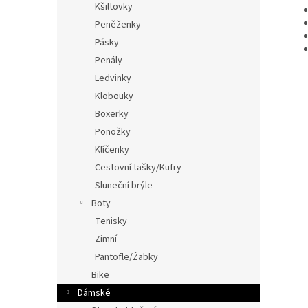
Kšiltovky
Peněženky
Pásky
Penály
Ledvinky
Klobouky
Boxerky
Ponožky
Klíčenky
Cestovní tašky/Kufry
Sluneční brýle
Boty
Tenisky
Zimní
Pantofle/Žabky
Bike
Dámské