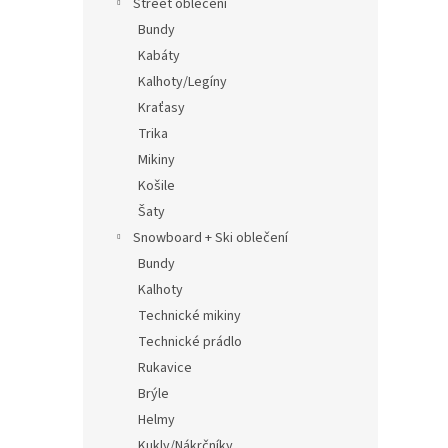
Street oblečení
Bundy
Kabáty
Kalhoty/Legíny
Kraťasy
Trika
Mikiny
Košile
Šaty
Snowboard + Ski oblečení
Bundy
Kalhoty
Technické mikiny
Technické prádlo
Rukavice
Brýle
Helmy
Kukly/Nákrčníky