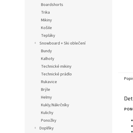
n
Boardshorts
e
Trika
l
Mikiny
Košile
Tepláky
Snowboard + Ski oblečení
Bundy
Kalhoty
Technické mikiny
Technické prádlo
Popi
Rukavice
Brýle
Helmy
Det
Kukly/Nákrčníky
PON
Kulichy
Ponožky
Doplňky