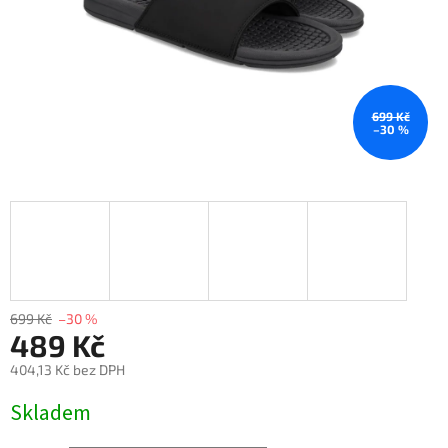
699 Kč
–30 %
699 Kč
–30 %
489 Kč
404,13 Kč bez DPH
Měrná
Skladem
cena: