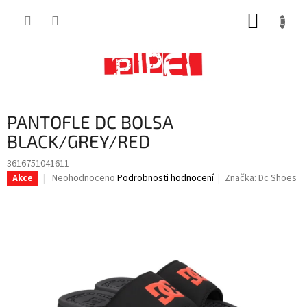
Přejít
NÁKUP
na
obsah
KOŠÍK
PANTOFLE DC BOLSA
BLACK/GREY/RED
3616751041611
Průměrné
Neohodnoceno
Podrobnosti hodnocení
Značka:
Dc Shoes
Akce
hodnocení
produktu
je
0,0
z
5
hvězdiček.