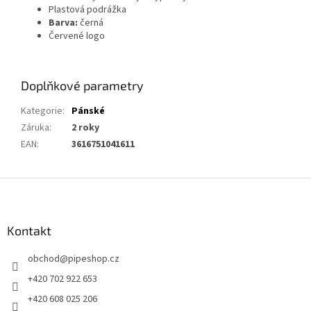
Plastová podrážka
Barva:
černá
Červené logo
Doplňkové parametry
Kategorie
:
Pánské
Záruka
:
2 roky
EAN
:
3616751041611
Z
á
p
a
Kontakt
t
obchod
@
pipeshop.cz
í
+420 702 922 653
+420 608 025 206