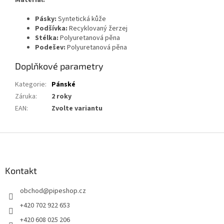
Materiál:
Pásky:
Syntetická kůže
Podšívka:
Recyklovaný žerzej
Stélka:
Polyuretanová pěna
Podešev:
Polyuretanová pěna
Doplňkové parametry
Kategorie
:
Pánské
Záruka
:
2 roky
EAN
:
Zvolte variantu
Z
á
p
a
Kontakt
t
obchod
@
pipeshop.cz
í
+420 702 922 653
+420 608 025 206