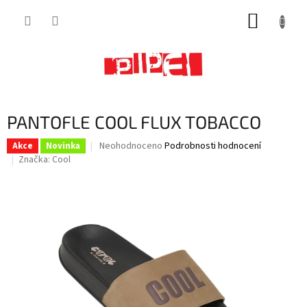
Přejít
NÁKUP
na
obsah
KOŠÍK
PANTOFLE COOL FLUX TOBACCO
Průměrné
Neohodnoceno
Podrobnosti hodnocení
Akce
Novinka
hodnocení
Značka:
Cool
produktu
je
0,0
z
5
hvězdiček.