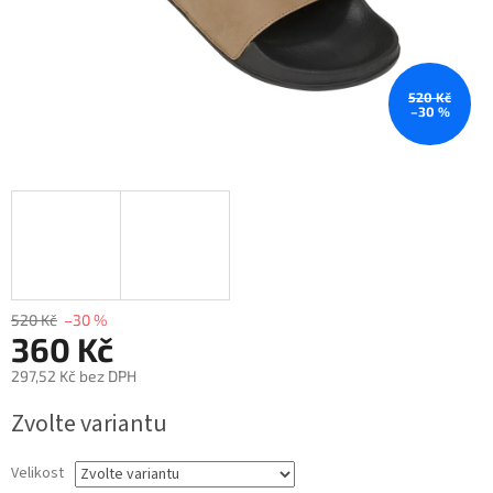
520 Kč
–30 %
520 Kč
–30 %
360 Kč
297,52 Kč bez DPH
Měrná
Zvolte variantu
cena:
Velikost