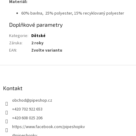
Materiál:
60% bavlna, 25% polyester, 15% recyklovaný polyester
Doplňkové parametry
Kategorie
:
Dětské
Záruka
:
2 roky
EAN
:
Zvolte variantu
Z
á
p
a
Kontakt
t
obchod
@
pipeshop.cz
í
+420 702 922 653
+420 608 025 206
https://www.facebook.com/pipeshopkv
@pipeshopkv