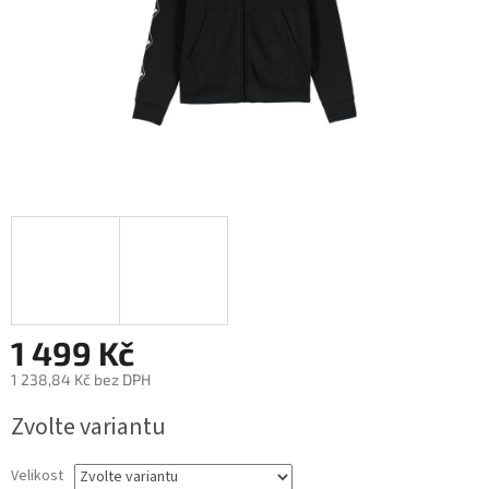
1 499 Kč
1 238,84 Kč bez DPH
Měrná
Zvolte variantu
cena:
Velikost