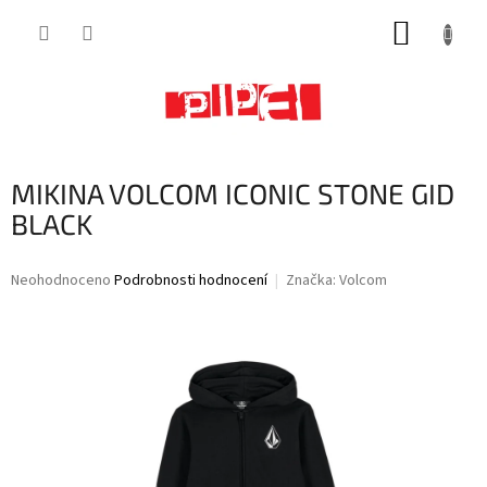
Přejít
NÁKUP
na
obsah
KOŠÍK
MIKINA VOLCOM ICONIC STONE GID
BLACK
Průměrné
Neohodnoceno
Podrobnosti hodnocení
Značka:
Volcom
hodnocení
produktu
je
0,0
z
5
hvězdiček.