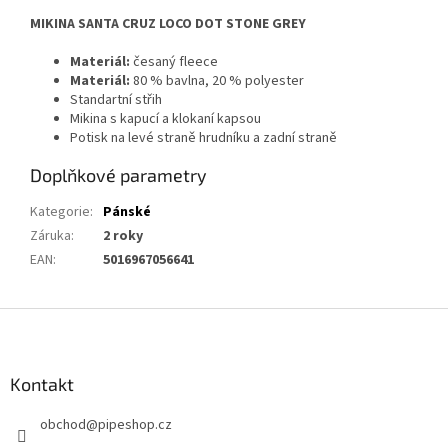
MIKINA SANTA CRUZ LOCO DOT STONE GREY
Materiál:
česaný fleece
Materiál:
80 % bavlna, 20 % polyester
Standartní střih
Mikina s kapucí a klokaní kapsou
Potisk na levé straně hrudníku a zadní straně
Doplňkové parametry
Kategorie
:
Pánské
Záruka
:
2 roky
EAN
:
5016967056641
Z
á
p
a
Kontakt
t
obchod
@
pipeshop.cz
í