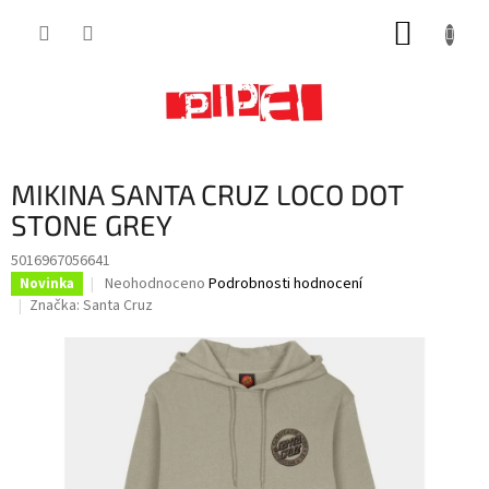
Přejít
NÁKUP
na
obsah
KOŠÍK
MIKINA SANTA CRUZ LOCO DOT
STONE GREY
5016967056641
Průměrné
Neohodnoceno
Podrobnosti hodnocení
Novinka
hodnocení
Značka:
Santa Cruz
produktu
je
0,0
z
5
hvězdiček.