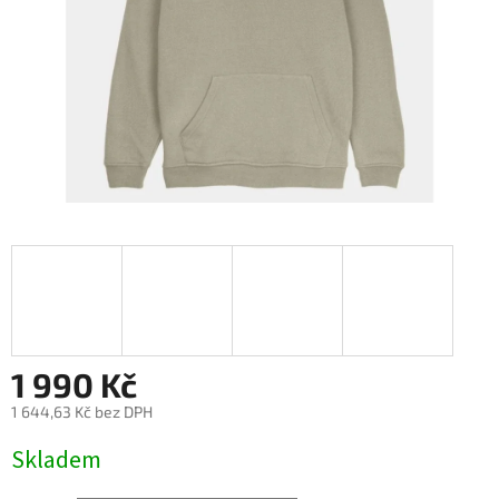
1 990 Kč
1 644,63 Kč bez DPH
Měrná
Skladem
cena: