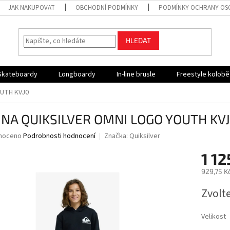
JAK NAKUPOVAT
OBCHODNÍ PODMÍNKY
PODMÍNKY OCHRANY OS
HLEDAT
Skateboardy
Longboardy
In-line brusle
Freestyle kolob
OUTH KVJ0
INA QUIKSILVER OMNI LOGO YOUTH KV
né
noceno
Podrobnosti hodnocení
Značka:
Quiksilver
ní
1 12
u
929,75 K
Měrná
Zvolt
cena:
ek.
Velikost