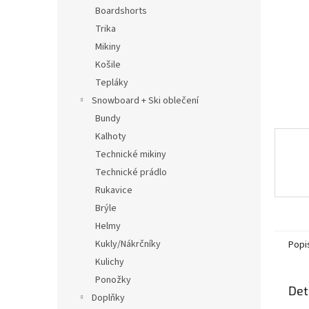
n
Boardshorts
e
Trika
l
Mikiny
Košile
Tepláky
Snowboard + Ski oblečení
Bundy
Kalhoty
Technické mikiny
Technické prádlo
Rukavice
Brýle
Helmy
Kukly/Nákrčníky
Popi
Kulichy
Ponožky
Det
Doplňky