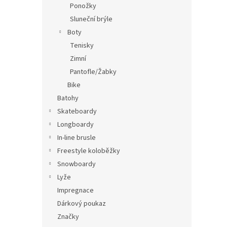
Ponožky
Sluneční brýle
Boty
Tenisky
Zimní
Pantofle/Žabky
Bike
Batohy
Skateboardy
Longboardy
In-line brusle
Freestyle koloběžky
Snowboardy
Lyže
Impregnace
Dárkový poukaz
Značky