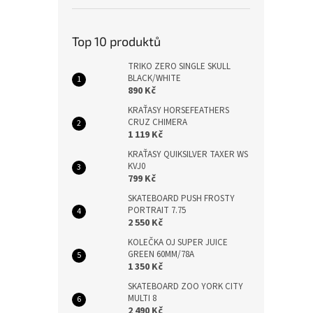
Top 10 produktů
TRIKO ZERO SINGLE SKULL
BLACK/WHITE
890 Kč
KRAŤASY HORSEFEATHERS
CRUZ CHIMERA
1 119 Kč
KRAŤASY QUIKSILVER TAXER WS
KVJ0
799 Kč
SKATEBOARD PUSH FROSTY
PORTRAIT 7.75
2 550 Kč
KOLEČKA OJ SUPER JUICE
GREEN 60MM/78A
1 350 Kč
SKATEBOARD ZOO YORK CITY
MULTI 8
2 490 Kč