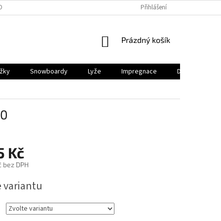
OBNÍCH ÚDAJŮ
PRODEJNY
REKLAMACE
Přihlášení
VRÁCENÍ A ODSTOUP
NÁKUPNÍ
Prázdný košík
KOŠÍK
ěžky
Snowboardy
Lyže
Impregnace
Dárkový pouk
J0
5 Kč
č bez DPH
e variantu