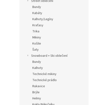
Street oblečení
Bundy
Kabáty
Kalhoty/Legíny
Kraťasy
Trika
Mikiny
Košile
Šaty
Snowboard + Ski oblečení
Bundy
Kalhoty
Technické mikiny
Technické prádlo
Rukavice
Brýle
Helmy
Kukly/Nákrčníky