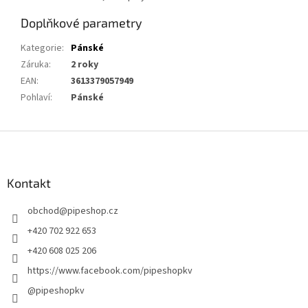
Doplňkové parametry
Kategorie
:
Pánské
Záruka
:
2 roky
EAN
:
3613379057949
Pohlaví
:
Pánské
Z
á
p
a
Kontakt
t
obchod
@
pipeshop.cz
í
+420 702 922 653
+420 608 025 206
https://www.facebook.com/pipeshopkv
@pipeshopkv