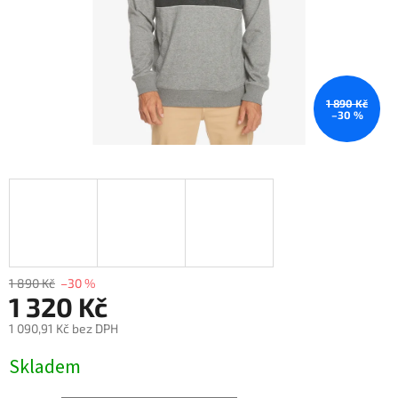
1 890 Kč
–30 %
1 890 Kč
–30 %
1 320 Kč
1 090,91 Kč bez DPH
Měrná
Skladem
cena: