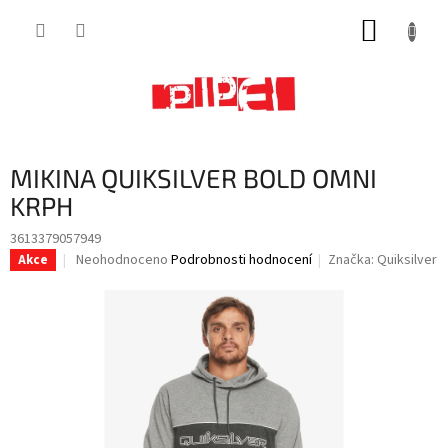
Přejít
NÁKUP
na
obsah
KOŠÍK
MIKINA QUIKSILVER BOLD OMNI
KRPH
3613379057949
Průměrné
Neohodnoceno
Podrobnosti hodnocení
Značka:
Quiksilver
Akce
hodnocení
produktu
je
0,0
z
5
hvězdiček.