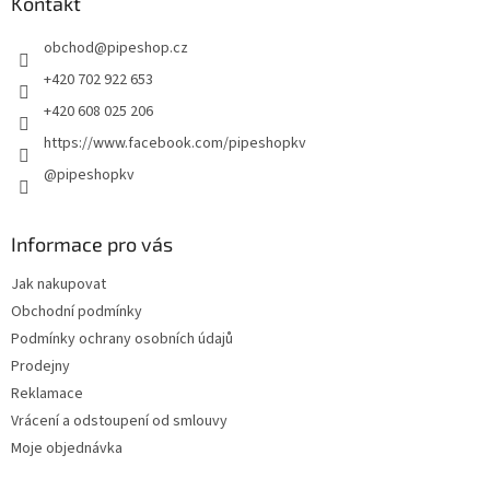
a
Kontakt
t
obchod
@
pipeshop.cz
í
+420 702 922 653
+420 608 025 206
https://www.facebook.com/pipeshopkv
@pipeshopkv
Informace pro vás
Jak nakupovat
Obchodní podmínky
Podmínky ochrany osobních údajů
Prodejny
Reklamace
Vrácení a odstoupení od smlouvy
Moje objednávka