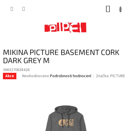
Přejít
NÁKUP
na
obsah
KOŠÍK
MIKINA PICTURE BASEMENT CORK
DARK GREY M
3663270638426
Průměrné
Neohodnoceno
Podrobnosti hodnocení
Značka:
PICTURE
Akce
hodnocení
produktu
je
0,0
z
5
hvězdiček.