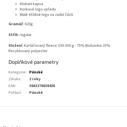
Klokaní kapsa
Korkové logo vpředu
Malé tištěné logo na zadní části
Gramáž
: 620g
Střih
: regular
Složení
:
Kartáčovaný fleece 330-350 g - 75% Biobavlna 25%
Recyklovaný polyester
Doplňkové parametry
Kategorie
:
Pánské
Záruka
:
2 roky
EAN
:
3663270638426
Pohlaví
:
Pánské
Z
á
p