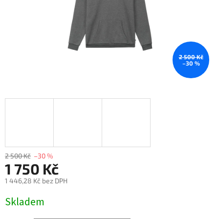
2 500 Kč
–30 %
2 500 Kč
–30 %
1 750 Kč
1 446,28 Kč bez DPH
Měrná
Skladem
cena: