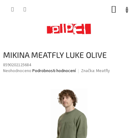
Přejít
NÁKUP
na
obsah
KOŠÍK
MIKINA MEATFLY LUKE OLIVE
8590202125684
Průměrné
Neohodnoceno
Podrobnosti hodnocení
Značka:
Meatfly
hodnocení
produktu
je
0,0
z
5
hvězdiček.