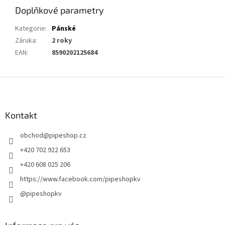
Doplňkové parametry
Kategorie
:
Pánské
Záruka
:
2 roky
EAN
:
8590202125684
Z
á
p
a
Kontakt
t
obchod
@
pipeshop.cz
í
+420 702 922 653
+420 608 025 206
https://www.facebook.com/pipeshopkv
@pipeshopkv