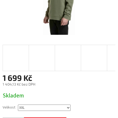
1 699 Kč
1 404,13 Kč bez DPH
Měrná
Skladem
cena:
Velikost