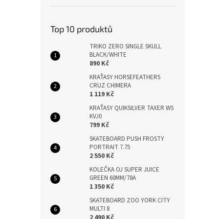
Top 10 produktů
TRIKO ZERO SINGLE SKULL
BLACK/WHITE
890 Kč
KRAŤASY HORSEFEATHERS
CRUZ CHIMERA
1 119 Kč
KRAŤASY QUIKSILVER TAXER WS
KVJ0
799 Kč
SKATEBOARD PUSH FROSTY
PORTRAIT 7.75
2 550 Kč
KOLEČKA OJ SUPER JUICE
GREEN 60MM/78A
1 350 Kč
SKATEBOARD ZOO YORK CITY
MULTI 8
2 490 Kč