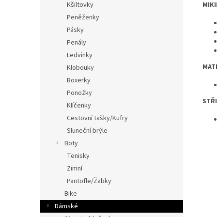
MIKI
Kšiltovky
Peněženky
Pásky
Penály
Ledvinky
MATE
Klobouky
Boxerky
Ponožky
STŘI
Klíčenky
Cestovní tašky/Kufry
Sluneční brýle
Boty
Tenisky
Zimní
Pantofle/Žabky
Bike
Dámské