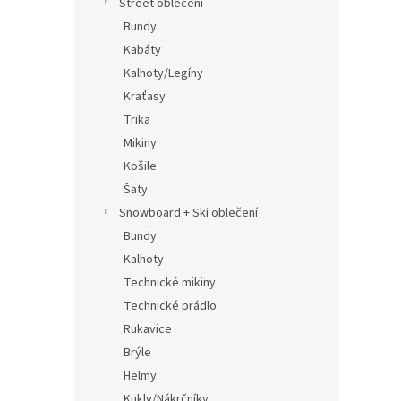
Street oblečení
Bundy
Kabáty
Kalhoty/Legíny
Kraťasy
Trika
Mikiny
Košile
Šaty
Snowboard + Ski oblečení
Bundy
Kalhoty
Technické mikiny
Technické prádlo
Rukavice
Brýle
Helmy
Kukly/Nákrčníky