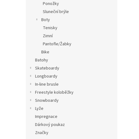
Ponožky
Sluneční brýle
Boty
Tenisky
Zimní
Pantofle/Žabky
Bike
Batohy
Skateboardy
Longboardy
In-line brusle
Freestyle koloběžky
Snowboardy
Lyže
Impregnace
Dárkový poukaz
Značky