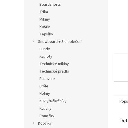
n
Boardshorts
e
Trika
l
Mikiny
Košile
Tepláky
Snowboard + Ski oblečení
Bundy
Kalhoty
Technické mikiny
Technické prádlo
Rukavice
Brýle
Helmy
Kukly/Nákrčníky
Popi
Kulichy
Ponožky
Det
Doplňky