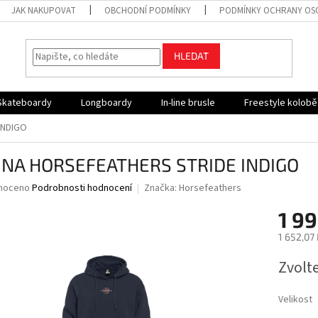
JAK NAKUPOVAT
OBCHODNÍ PODMÍNKY
PODMÍNKY OCHRANY OS
HLEDAT
Skateboardy
Longboardy
In-line brusle
Freestyle kolob
INDIGO
INA HORSEFEATHERS STRIDE INDIGO
né
noceno
Podrobnosti hodnocení
Značka:
Horsefeathers
ní
1 99
u
1 652,07
Měrná
Zvolt
cena:
ek.
Velikost