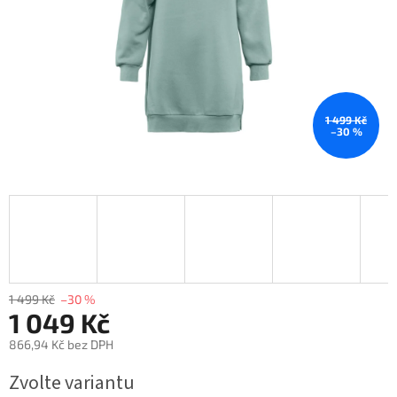
1 499 Kč
–30 %
1 499 Kč
–30 %
1 049 Kč
866,94 Kč bez DPH
Měrná
Zvolte variantu
cena: