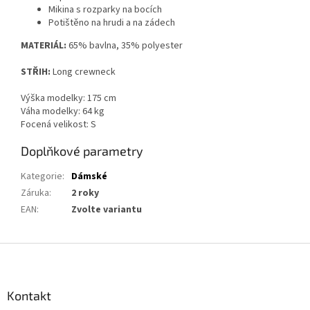
Mikina s rozparky na bocích
Potištěno na hrudi a na zádech
MATERIÁL:
65% bavlna, 35% polyester
STŘIH:
Long crewneck
Výška modelky: 175 cm
Váha modelky: 64 kg
Focená velikost: S
Doplňkové parametry
Kategorie
:
Dámské
Záruka
:
2 roky
EAN
:
Zvolte variantu
Z
á
p
a
Kontakt