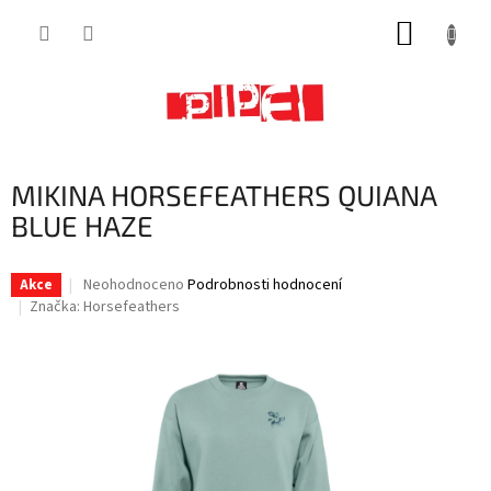
Přejít
NÁKUP
na
obsah
KOŠÍK
MIKINA HORSEFEATHERS QUIANA
BLUE HAZE
Průměrné
Neohodnoceno
Podrobnosti hodnocení
Akce
hodnocení
Značka:
Horsefeathers
produktu
je
0,0
z
5
hvězdiček.