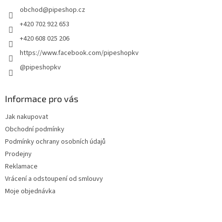
t
obchod
@
pipeshop.cz
í
+420 702 922 653
+420 608 025 206
https://www.facebook.com/pipeshopkv
@pipeshopkv
Informace pro vás
Jak nakupovat
Obchodní podmínky
Podmínky ochrany osobních údajů
Prodejny
Reklamace
Vrácení a odstoupení od smlouvy
Moje objednávka