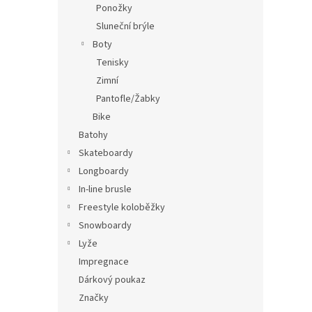
Ponožky
Sluneční brýle
Boty
Tenisky
Zimní
Pantofle/Žabky
Bike
Batohy
Skateboardy
Longboardy
In-line brusle
Freestyle koloběžky
Snowboardy
Lyže
Impregnace
Dárkový poukaz
Značky