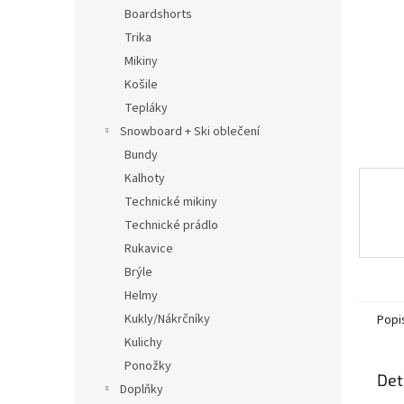
n
Boardshorts
e
Trika
l
Mikiny
Košile
Tepláky
Snowboard + Ski oblečení
Bundy
Kalhoty
Technické mikiny
Technické prádlo
Rukavice
Brýle
Helmy
Kukly/Nákrčníky
Popi
Kulichy
Ponožky
Det
Doplňky