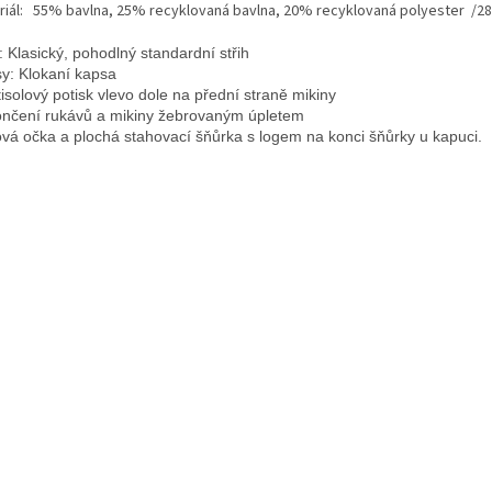
riál: 55% bavlna, 25% recyklovaná bavlna, 20% recyklovaná polyester /2
: Klasický, pohodlný standardní střih

y: Klokaní kapsa

tisolový potisk vlevo dole na přední straně mikiny

nčení rukávů a mikiny žebrovaným úpletem

vá očka a plochá stahovací šňůrka s logem na konci šňůrky u kapuci.