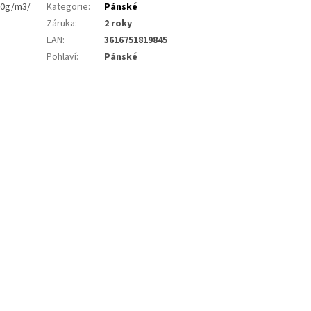
80g/m3/
Kategorie
:
Pánské
Záruka
:
2 roky
EAN
:
3616751819845
Pohlaví
:
Pánské