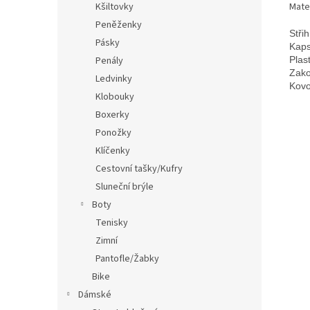
Mate
Kšiltovky
Peněženky
Střih
Pásky
Kaps
Plas
Penály
Zako
Ledvinky
Kovo
Klobouky
Boxerky
Ponožky
Klíčenky
Cestovní tašky/Kufry
Sluneční brýle
Boty
Tenisky
Zimní
Pantofle/Žabky
Bike
Dámské