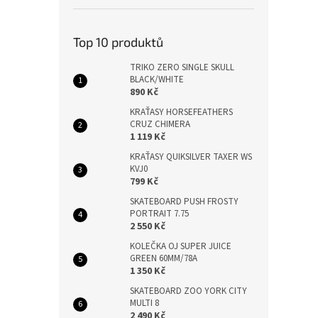
Top 10 produktů
TRIKO ZERO SINGLE SKULL
BLACK/WHITE
890 Kč
KRAŤASY HORSEFEATHERS
CRUZ CHIMERA
1 119 Kč
KRAŤASY QUIKSILVER TAXER WS
KVJ0
799 Kč
SKATEBOARD PUSH FROSTY
PORTRAIT 7.75
2 550 Kč
KOLEČKA OJ SUPER JUICE
GREEN 60MM/78A
1 350 Kč
SKATEBOARD ZOO YORK CITY
MULTI 8
2 490 Kč