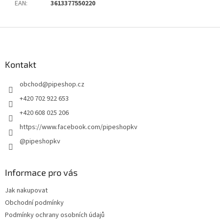
EAN
:
3613377550220
Z
á
p
a
Kontakt
t
obchod
@
pipeshop.cz
í
+420 702 922 653
+420 608 025 206
https://www.facebook.com/pipeshopkv
@pipeshopkv
Informace pro vás
Jak nakupovat
Obchodní podmínky
Podmínky ochrany osobních údajů