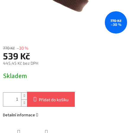
770 Kč
–30 %
770 Kč
–30 %
539 Kč
445,45 Kč bez DPH
Měrná
Skladem
cena:
Přidat do košíku
Detailní informace