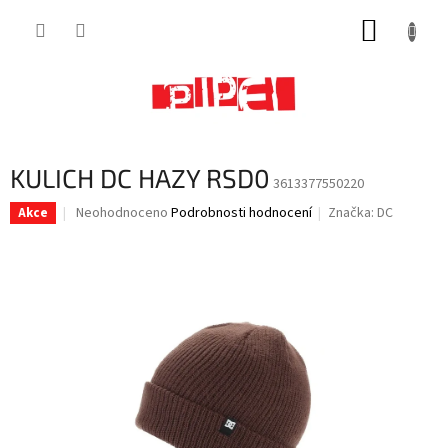
Přejít
NÁKUP
na
obsah
KOŠÍK
KULICH DC HAZY RSD0
3613377550220
Průměrné
Neohodnoceno
Podrobnosti hodnocení
Značka:
DC
Akce
hodnocení
produktu
je
0,0
z
5
hvězdiček.