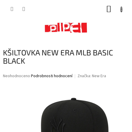
Přejít
NÁKUP
na
obsah
KOŠÍK
KŠILTOVKA NEW ERA MLB BASIC
BLACK
Průměrné
Neohodnoceno
Podrobnosti hodnocení
Značka:
New Era
hodnocení
produktu
je
0,0
z
5
hvězdiček.