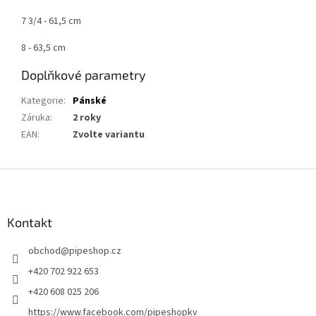
7 3/4 - 61,5 cm
8 - 63,5 cm
Doplňkové parametry
Kategorie
:
Pánské
Záruka
:
2 roky
EAN
:
Zvolte variantu
Z
á
p
a
Kontakt
t
obchod
@
pipeshop.cz
í
+420 702 922 653
+420 608 025 206
https://www.facebook.com/pipeshopkv