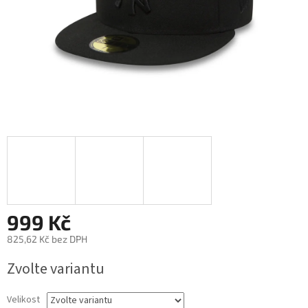
999 Kč
825,62 Kč bez DPH
Měrná
Zvolte variantu
cena:
Velikost