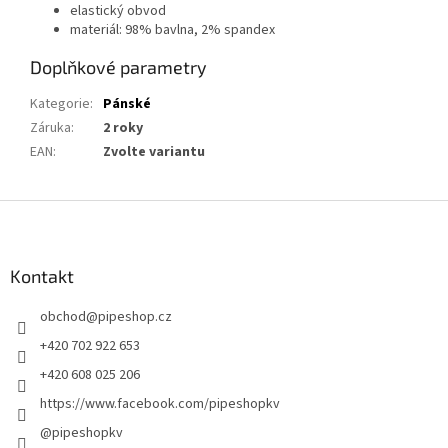
elastický obvod
materiál: 98% bavlna, 2% spandex
Doplňkové parametry
Kategorie
:
Pánské
Záruka
:
2 roky
EAN
:
Zvolte variantu
Z
á
p
a
Kontakt
t
obchod
@
pipeshop.cz
í
+420 702 922 653
+420 608 025 206
https://www.facebook.com/pipeshopkv
@pipeshopkv