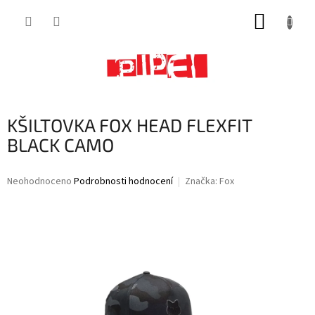
Přejít
NÁKUP
na
obsah
KOŠÍK
KŠILTOVKA FOX HEAD FLEXFIT
BLACK CAMO
Průměrné
Neohodnoceno
Podrobnosti hodnocení
Značka:
Fox
hodnocení
produktu
je
0,0
z
5
hvězdiček.