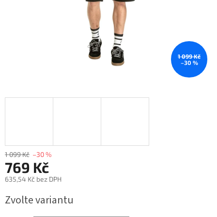
1 099 Kč
–30 %
1 099 Kč
–30 %
769 Kč
635,54 Kč bez DPH
Měrná
Zvolte variantu
cena: