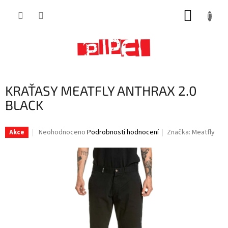
Přejít
NÁKUP
na
obsah
KOŠÍK
KRAŤASY MEATFLY ANTHRAX 2.0
BLACK
Průměrné
Neohodnoceno
Podrobnosti hodnocení
Značka:
Meatfly
Akce
hodnocení
produktu
je
0,0
z
5
hvězdiček.