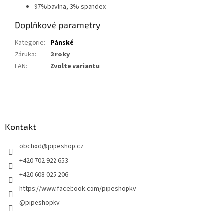
97%bavlna, 3% spandex
Doplňkové parametry
Kategorie
:
Pánské
Záruka
:
2 roky
EAN
:
Zvolte variantu
Z
á
p
a
Kontakt
t
obchod
@
pipeshop.cz
í
+420 702 922 653
+420 608 025 206
https://www.facebook.com/pipeshopkv
@pipeshopkv