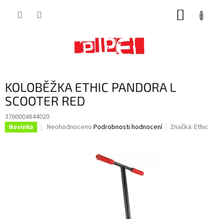
Přejít
NÁKUP
na
obsah
KOŠÍK
KOLOBĚŽKA ETHIC PANDORA L
SCOOTER RED
3760004844020
Průměrné
Neohodnoceno
Podrobnosti hodnocení
Značka:
Ethic
Novinka
hodnocení
produktu
je
0,0
z
5
hvězdiček.