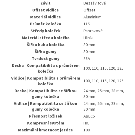
Závit
Bezzávitová
Offset vidlice
Offset
Materiál vidlice
Aluminium
Průměr kolečka
115
Středy koleček
Paprskové
Materiál středu kolečka
Hliník
Šířka hubu kolečka
30 mm
Šířka gumy
30 mm
Tvrdost gumy
88A
Deska | Kompatibilita s průměrem
100, 110, 115, 120, 125
kolečka
Vidlice | Kompatibilita s průměrem
100, 110, 115, 120, 125
kolečka
Deska | Kompatibilita se šířkou
24 mm, 26 mm, 28 mm,
gumy kolečka
30 mm
Vidlice | Kompatibilita se šířkou
24 mm, 26 mm, 28 mm,
gumy kolečka
30 mm
Přesnost ložisek
ABEC5
Kompresní systém
HIC
Maximální hmotnost jezdce
100