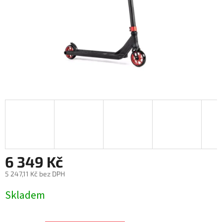
6 349 Kč
5 247,11 Kč bez DPH
Měrná
Skladem
cena: