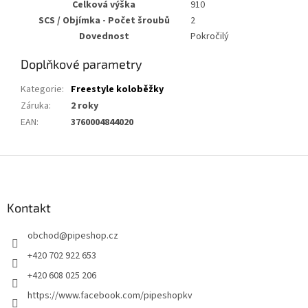
Celková výška
910
SCS / Objímka - Počet šroubů
2
Dovednost
Pokročilý
Doplňkové parametry
Kategorie
:
Freestyle koloběžky
Záruka
:
2 roky
EAN
:
3760004844020
Z
á
p
a
Kontakt
t
obchod
@
pipeshop.cz
í
+420 702 922 653
+420 608 025 206
https://www.facebook.com/pipeshopkv