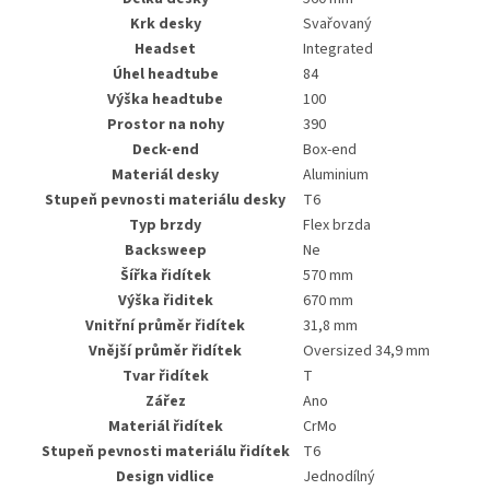
Krk desky
Svařovaný
Headset
Integrated
Úhel headtube
84
Výška headtube
100
Prostor na nohy
390
Deck-end
Box-end
Materiál desky
Aluminium
Stupeň pevnosti materiálu desky
T6
Typ brzdy
Flex brzda
Backsweep
Ne
Šířka řidítek
570 mm
Výška řiditek
670 mm
Vnitřní průměr řidítek
31,8 mm
Vnější průměr řidítek
Oversized 34,9 mm
Tvar řidítek
T
Zářez
Ano
Materiál řidítek
CrMo
Stupeň pevnosti materiálu řidítek
T6
Design vidlice
Jednodílný