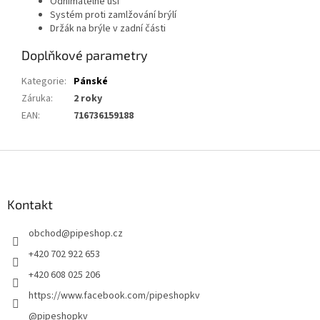
Odnímatelné uši
Systém proti zamlžování brýlí
Držák na brýle v zadní části
Doplňkové parametry
Kategorie
:
Pánské
Záruka
:
2 roky
EAN
:
716736159188
Z
á
p
a
Kontakt
t
obchod
@
pipeshop.cz
í
+420 702 922 653
+420 608 025 206
https://www.facebook.com/pipeshopkv
@pipeshopkv