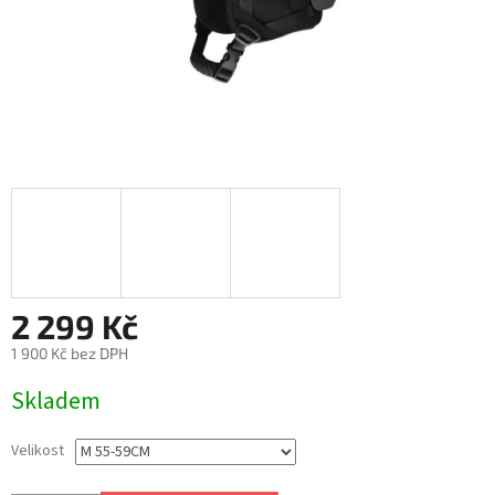
2 299 Kč
1 900 Kč bez DPH
Měrná
Skladem
cena:
Velikost