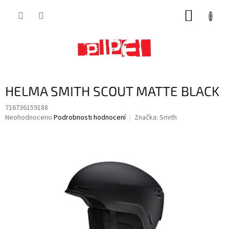
Přejít
NÁKUP
na
obsah
KOŠÍK
HELMA SMITH SCOUT MATTE BLACK
716736159188
Průměrné
Neohodnoceno
Podrobnosti hodnocení
Značka:
Smith
hodnocení
produktu
je
0,0
z
5
hvězdiček.