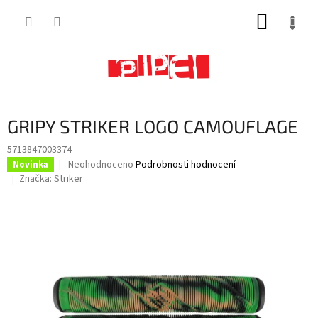
Přejít
NÁKUP
na
obsah
KOŠÍK
GRIPY STRIKER LOGO CAMOUFLAGE
5713847003374
Průměrné
Neohodnoceno
Podrobnosti hodnocení
Novinka
hodnocení
Značka:
Striker
produktu
je
0,0
z
5
hvězdiček.