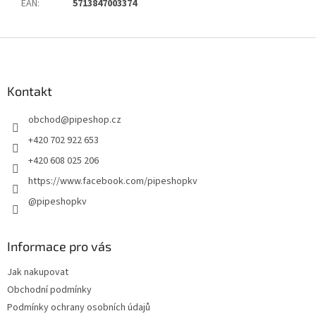
EAN
:
5713847003374
Z
á
p
a
Kontakt
t
obchod
@
pipeshop.cz
í
+420 702 922 653
+420 608 025 206
https://www.facebook.com/pipeshopkv
@pipeshopkv
Informace pro vás
Jak nakupovat
Obchodní podmínky
Podmínky ochrany osobních údajů