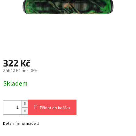
322 Kč
266,12 Kč bez DPH
Měrná
Skladem
cena:
Přidat do košíku
Detailní informace