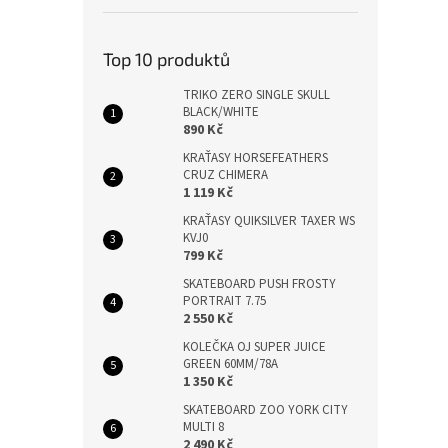
Top 10 produktů
TRIKO ZERO SINGLE SKULL
BLACK/WHITE
890 Kč
KRAŤASY HORSEFEATHERS
CRUZ CHIMERA
1 119 Kč
KRAŤASY QUIKSILVER TAXER WS
KVJ0
799 Kč
SKATEBOARD PUSH FROSTY
PORTRAIT 7.75
2 550 Kč
KOLEČKA OJ SUPER JUICE
GREEN 60MM/78A
1 350 Kč
SKATEBOARD ZOO YORK CITY
MULTI 8
2 490 Kč