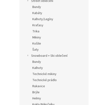
Street oblečení
Bundy
Kabáty
Kalhoty/Legíny
Kraťasy
Trika
Mikiny
Košile
Šaty
Snowboard + Ski oblečení
Bundy
Kalhoty
Technické mikiny
Technické prádlo
Rukavice
Brýle
Helmy
Kukly/Nákrčníky