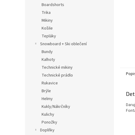
n
Boardshorts
e
Trika
l
Mikiny
Košile
Tepláky
Snowboard + Ski oblečení
Bundy
Kalhoty
Technické mikiny
Popi
Technické prádlo
Rukavice
Brýle
Det
Helmy
Daru
Kukly/Nákrčníky
Font
Kulichy
Ponožky
Doplňky