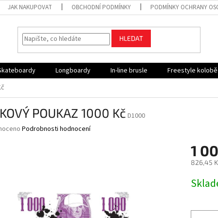
JAK NAKUPOVAT
OBCHODNÍ PODMÍNKY
PODMÍNKY OCHRANY OS
HLEDAT
Skateboardy
Longboardy
In-line brusle
Freestyle kolob
Kč
KOVÝ POUKAZ 1000 Kč
D1000
né
noceno
Podrobnosti hodnocení
ní
1 0
u
826,45 K
Měrná
Skla
cena:
ek.