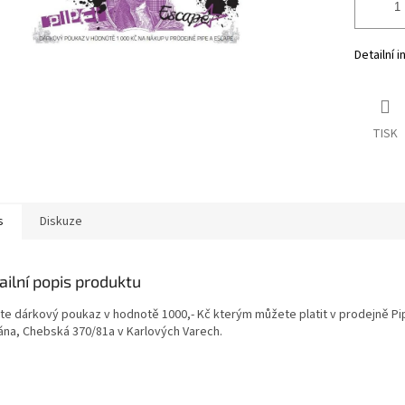
Detailní 
TISK
s
Diskuze
ailní popis produktu
jte dárkový poukaz v hodnotě 1000,- Kč kterým můžete platit v prodejně Pi
ána, Chebská 370/81a v Karlových Varech.