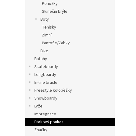
Ponožky
Sluneční brýle
Boty
Tenisky
Zimní
Pantofle/Žabky
Bike
Batohy
Skateboardy
Longboardy
In-line brusle
Freestyle koloběžky
Snowboardy
Lyže
Impregnace
Dárkový poukaz
Značky