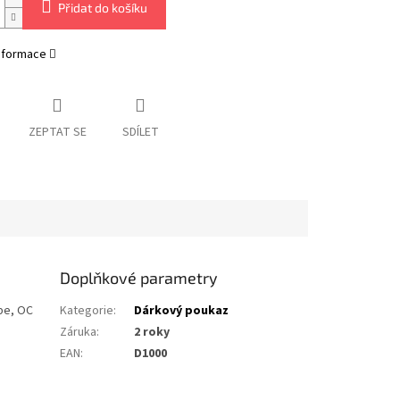
Přidat do košíku
informace
ZEPTAT SE
SDÍLET
Doplňkové parametry
pe, OC
Kategorie
:
Dárkový poukaz
Záruka
:
2 roky
EAN
:
D1000