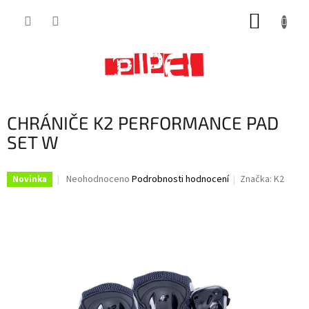
Přejít
NÁKUP
na
obsah
KOŠÍK
CHRÁNIČE K2 PERFORMANCE PAD
SET W
Průměrné
Neohodnoceno
Podrobnosti hodnocení
Značka:
K2
Novinka
hodnocení
produktu
je
0,0
z
5
hvězdiček.