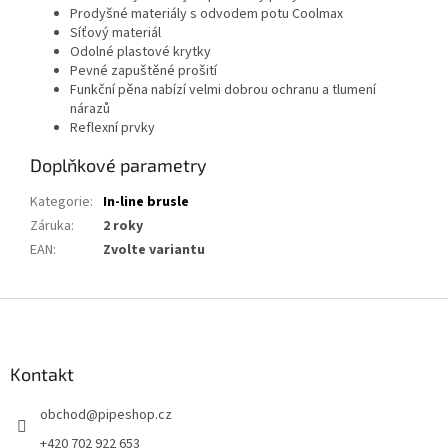
Prodyšné materiály s odvodem potu Coolmax
Síťový materiál
Odolné plastové krytky
Pevné zapuštěné prošití
Funkční pěna nabízí velmi dobrou ochranu a tlumení
nárazů
Reflexní prvky
Doplňkové parametry
Kategorie
:
In-line brusle
Záruka
:
2 roky
EAN
:
Zvolte variantu
Z
á
p
a
Kontakt
t
obchod
@
pipeshop.cz
í
+420 702 922 653