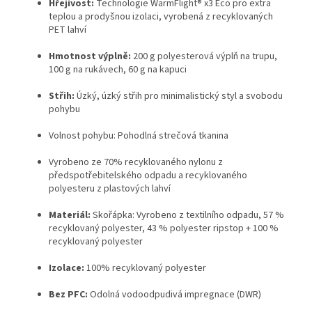
Hřejivost:
Technologie WarmFlight® x3 Eco pro extra
teplou a prodyšnou izolaci, vyrobená z recyklovaných
PET lahví
Hmotnost výplně:
200 g polyesterová výplň na trupu,
100 g na rukávech, 60 g na kapuci
Střih:
Úzký, úzký střih pro minimalistický styl a svobodu
pohybu
Volnost pohybu: Pohodlná strečová tkanina
Vyrobeno ze 70% recyklovaného nylonu z
předspotřebitelského odpadu a recyklovaného
polyesteru z plastových lahví
Materiál:
Skořápka: Vyrobeno z textilního odpadu, 57 %
recyklovaný polyester, 43 % polyester ripstop + 100 %
recyklovaný polyester
Izolace:
100% recyklovaný polyester
Bez PFC:
Odolná vodoodpudivá impregnace (DWR)