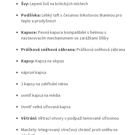
Švy:
Lepení švů na kritických místech
Podšívka:
Lehký taft s česanou trikotovou tkaninou pro
teplo a prodyšnost
Kapuce:
Pevná kapuce kompatibilní s helmou s
nastavovacím mechanismem se zarážkami šňůry
Prášková sněhová zábrana:
Prášková sněhová zábrana
Kapsy:
Kapsa na skipas
náprsní kapsa
2 kapsy na zahřívání rukou
uvnitř kapsa na média
Uvnitř velká síťovaná kapsa
Větrání:
Větrací otvory v podpaží lemované síťovinou
Manžety: Integrovaný strečový chránič proti sněhu na