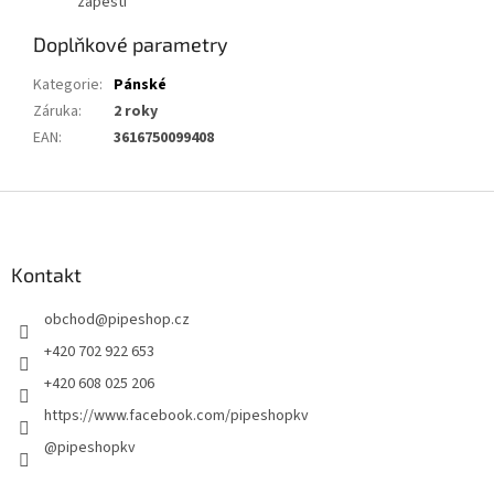
zápěstí
Doplňkové parametry
Kategorie
:
Pánské
Záruka
:
2 roky
EAN
:
3616750099408
Z
á
p
a
Kontakt
t
obchod
@
pipeshop.cz
í
+420 702 922 653
+420 608 025 206
https://www.facebook.com/pipeshopkv
@pipeshopkv