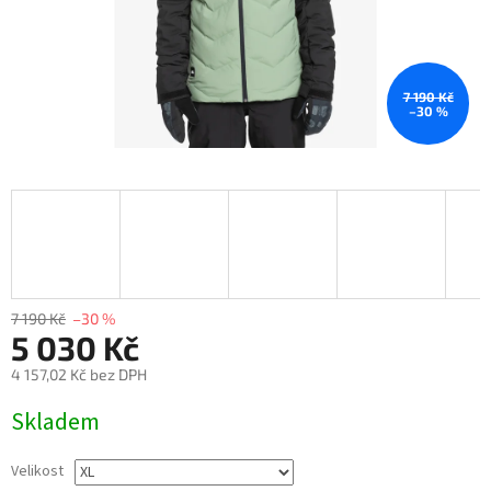
7 190 Kč
–30 %
7 190 Kč
–30 %
5 030 Kč
4 157,02 Kč bez DPH
Měrná
Skladem
cena:
Velikost