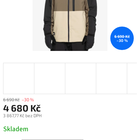
6 690 Kč
–30 %
6 690 Kč
–30 %
4 680 Kč
3 867,77 Kč bez DPH
Měrná
Skladem
cena: