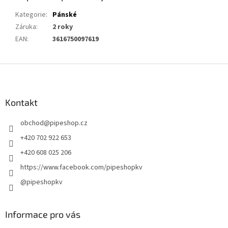
Kategorie
:
Pánské
Záruka
:
2 roky
EAN
:
3616750097619
Z
á
p
a
Kontakt
t
obchod
@
pipeshop.cz
í
+420 702 922 653
+420 608 025 206
https://www.facebook.com/pipeshopkv
@pipeshopkv
Informace pro vás