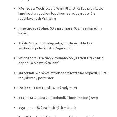
Hřejivost:
Technologie WarmFlight® x2 Eco pro nízkou
hmotnost a vysokou tepelnou izolaci, vyrobené z
recyklovaných PET lahví
Hmotnost výplně:
60 g na trupu a 40 g na rukávech a
kapuci
Střih:
Modern Fit, elegantní, moderní vzhled se
svobodou pohybu jako Regular Fit
Vyrobeno z 81% recyklovaného polyesteru z textilního
odpadu a plastových lahví
Materiál:
Skořápka: Vyrobeno z textilního odpadu, 100%
recyklovaný polyester
Izolace:
100% recyklovaný polyester
Bez PFC:
Odolná vodoodpudivá impregnace (DWR)
Švy:
Lepení švů na kritických místech