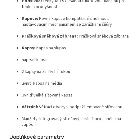
Podšívka:
Lehký taft s česanou trikotovou tkaninou pro
teplo a prodyšnost
Kapuce:
Pevná kapuce kompatibilní s helmou s
nastavovacím mechanismem se zarážkami šňůry
Prášková sněhová zábrana:
Prášková sněhová zábrana
Kapsy:
Kapsa na skipas
náprsní kapsa
2 kapsy na zahřívání rukou
uvnitř kapsa na média
Uvnitř velká síťovaná kapsa
Větrání:
Větrací otvory v podpaží lemované síťovinou
Manžety: Integrovaný strečový chránič proti sněhu na
zápěstí
Doplňkové parametry