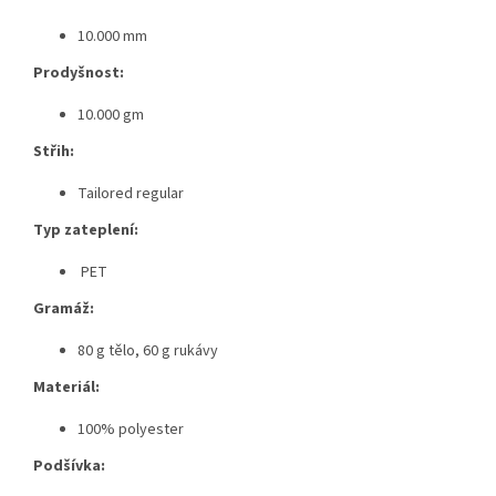
10.000 mm
Prodyšnost:
10.000 gm
Střih:
Tailored regular
Typ zateplení:
PET
Gramáž:
80 g tělo, 60 g rukávy
Materiál:
100% polyester
Podšívka: