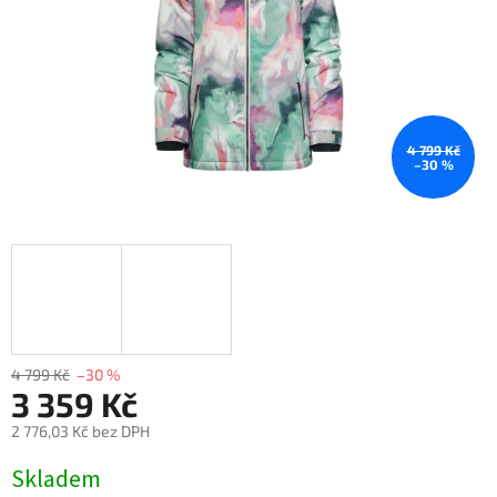
4 799 Kč
–30 %
4 799 Kč
–30 %
3 359 Kč
2 776,03 Kč bez DPH
Měrná
Skladem
cena: