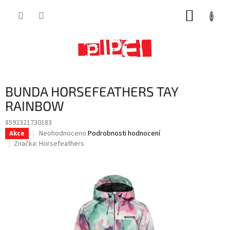
Přejít
NÁKUP
na
obsah
KOŠÍK
BUNDA HORSEFEATHERS TAY
RAINBOW
8592321730183
Průměrné
Neohodnoceno
Podrobnosti hodnocení
Akce
hodnocení
Značka:
Horsefeathers
produktu
je
0,0
z
5
hvězdiček.