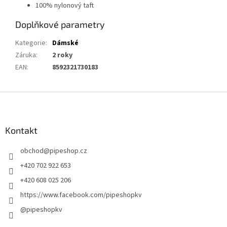
100% nylonový taft
Doplňkové parametry
Kategorie
:
Dámské
Záruka
:
2 roky
EAN
:
8592321730183
Z
á
p
a
Kontakt
t
obchod
@
pipeshop.cz
í
+420 702 922 653
+420 608 025 206
https://www.facebook.com/pipeshopkv
@pipeshopkv