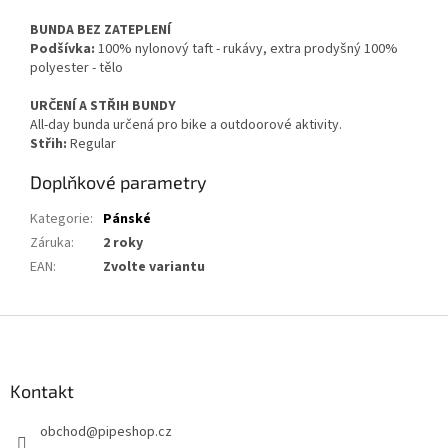
BUNDA BEZ ZATEPLENÍ
Podšívka:
100% nylonový taft - rukávy, extra prodyšný 100%
polyester - tělo
URČENÍ A STŘIH BUNDY
All-day bunda určená pro bike a outdoorové aktivity.
Střih:
Regular
Doplňkové parametry
Kategorie
:
Pánské
Záruka
:
2 roky
EAN
:
Zvolte variantu
Z
á
p
a
Kontakt
t
obchod
@
pipeshop.cz
í