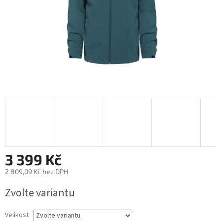
3 399 Kč
2 809,09 Kč bez DPH
Měrná
Zvolte variantu
cena:
Velikost