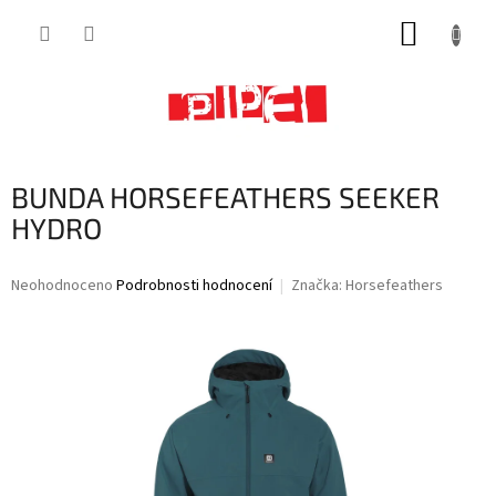
Přejít
NÁKUP
na
obsah
KOŠÍK
BUNDA HORSEFEATHERS SEEKER
HYDRO
Průměrné
Neohodnoceno
Podrobnosti hodnocení
Značka:
Horsefeathers
hodnocení
produktu
je
0,0
z
5
hvězdiček.