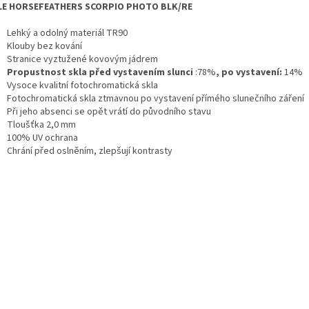
LE HORSEFEATHERS SCORPIO PHOTO BLK/RE
Lehký a odolný materiál TR90
Klouby bez kování
Stranice vyztužené kovovým jádrem
Propustnost skla před vystavením slunci
:78%
, po vystavení:
14%
Vysoce kvalitní fotochromatická skla
Fotochromatická skla ztmavnou po vystavení přímého slunečního záření
Při jeho absenci se opět vrátí do původního stavu
Tloušťka 2,0 mm
100% UV ochrana
Chrání před oslněním, zlepšují kontrasty