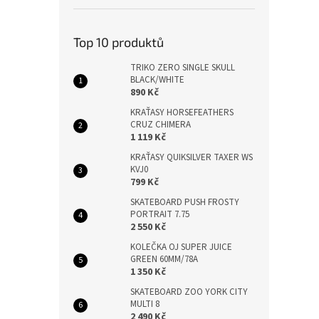
Top 10 produktů
TRIKO ZERO SINGLE SKULL
BLACK/WHITE
890 Kč
KRAŤASY HORSEFEATHERS
CRUZ CHIMERA
1 119 Kč
KRAŤASY QUIKSILVER TAXER WS
KVJ0
799 Kč
SKATEBOARD PUSH FROSTY
PORTRAIT 7.75
2 550 Kč
KOLEČKA OJ SUPER JUICE
GREEN 60MM/78A
1 350 Kč
SKATEBOARD ZOO YORK CITY
MULTI 8
2 490 Kč