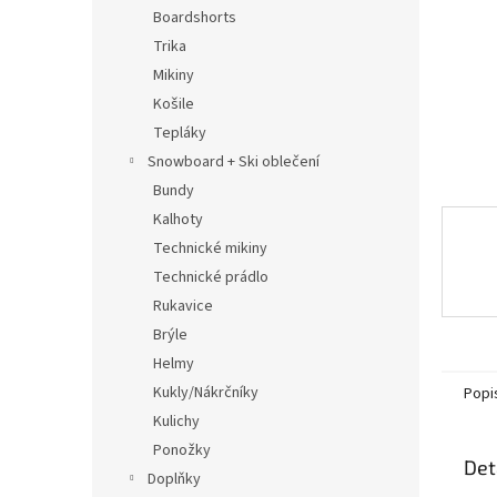
n
Boardshorts
e
Trika
l
Mikiny
Košile
Tepláky
Snowboard + Ski oblečení
Bundy
Kalhoty
Technické mikiny
Technické prádlo
Rukavice
Brýle
Helmy
Kukly/Nákrčníky
Popi
Kulichy
Ponožky
Det
Doplňky