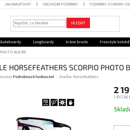
JAK NAKUPOVAT
OBCHODNÍ PODMÍNKY
PODMÍNKY OCHRANY OS
HLEDAT
Skateboardy
Longboardy
In-line brusle
Freestyle kolob
 PHOTO BLK/RE
LE HORSEFEATHERS SCORPIO PHOTO 
né
noceno
Podrobnosti hodnocení
Značka:
Horsefeathers
ní
2 19
u
1 817,36
Měrná
Skla
cena:
ek.