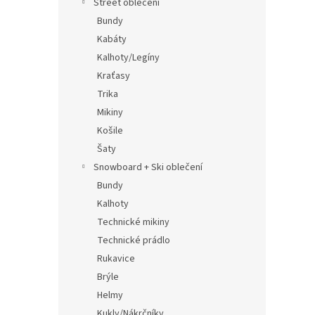
Street oblečení
Bundy
Kabáty
Kalhoty/Legíny
Kraťasy
Trika
Mikiny
Košile
Šaty
Snowboard + Ski oblečení
Bundy
Kalhoty
Technické mikiny
Technické prádlo
Rukavice
Brýle
Helmy
Kukly/Nákrčníky