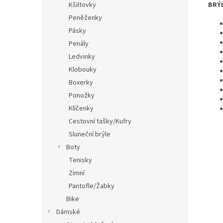
BRÝ
Kšiltovky
Peněženky
Pásky
Penály
Ledvinky
Klobouky
Boxerky
Ponožky
Klíčenky
Cestovní tašky/Kufry
Sluneční brýle
Boty
Tenisky
Zimní
Pantofle/Žabky
Bike
Dámské