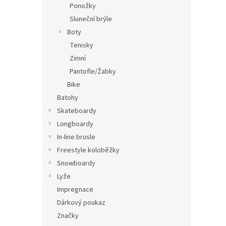
Ponožky
Sluneční brýle
Boty
Tenisky
Zimní
Pantofle/Žabky
Bike
Batohy
Skateboardy
Longboardy
In-line brusle
Freestyle koloběžky
Snowboardy
Lyže
Impregnace
Dárkový poukaz
Značky