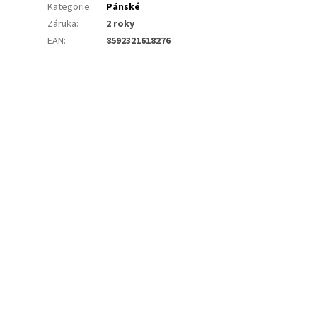
Kategorie
:
Pánské
Záruka
:
2 roky
EAN
:
8592321618276