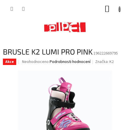
Přejít
NÁKUP
na
obsah
KOŠÍK
BRUSLE K2 LUMI PRO PINK
196222669795
Průměrné
Neohodnoceno
Podrobnosti hodnocení
Značka:
K2
Akce
hodnocení
produktu
je
0,0
z
5
hvězdiček.