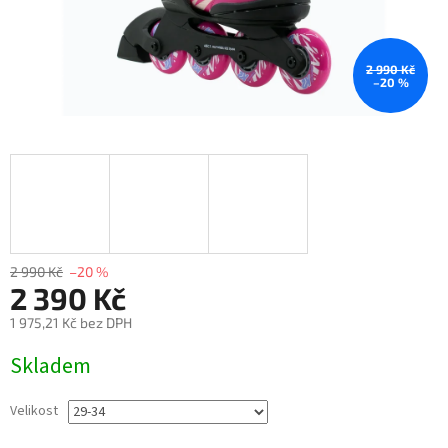
2 990 Kč
–20 %
2 990 Kč
–20 %
2 390 Kč
1 975,21 Kč bez DPH
Měrná
Skladem
cena:
Velikost