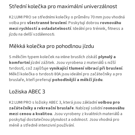
Střední kolečka pro maximální univerzálnost
K2 LUMI PRO se středními kolečky o průměru 70 mm jsou vhodná
volba pro
všestranné bruslení
. Poskytují dobrou
rovnováhu
mezi rychlostí a ovladatelností
. Ideální pro trénink, fitness a
jízdu na delší vzdálenosti.
Měkká kolečka pro pohodlnou jízdu
S měkčím typem koleček na inline bruslích získáš
plynulý a
komfortní
jízdní zážitek. Jsou vyrobena z materiálů s nižší
tvrdostí, což zajišťuje
vynikající tlumení vibrací při bruslení
.
Měkčí kolečka o tvrdosti 80A jsou ideální pro začátečníky a pro
bruslaře, kteří preferují
pohodlnější a měkčí jízdu
.
Ložiska ABEC 3
K2 LUMI PRO s ložisky ABEC 3, která jsou základní
volbou pro
začátečníky a rekreační bruslaře
. Nabízejí solidní
rovnováhu
mezi cenou a kvalitou
. Jsou vyrobeny z kvalitních materiálů a
poskytují dostatečnou plynulost a odolnost. Jsou vhodná pro
méně a středně intenzivní používání.