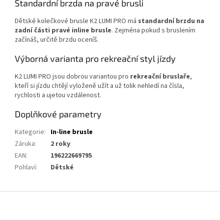
Standardní brzda na pravé brusli
Dětské kolečkové brusle K2 LUMI PRO má
standardní brzdu na
zadní části pravé inline brusle
. Zejména pokud s bruslením
začínáš, určitě brzdu oceníš.
Výborná varianta pro rekreační styl jízdy
K2 LUMI PRO jsou dobrou variantou pro
rekreační bruslaře
,
kteří si jízdu chtějí vyloženě užít a už tolik nehledí na čísla,
rychlosti a ujetou vzdálenost.
Doplňkové parametry
Kategorie
:
In-line brusle
Záruka
:
2 roky
EAN
:
196222669795
Pohlaví
:
Dětské
Z
á
p