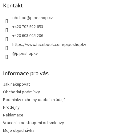
a
Kontakt
t
obchod
@
pipeshop.cz
í
+420 702 922 653
+420 608 025 206
https://www.facebook.com/pipeshopkv
@pipeshopkv
Informace pro vás
Jak nakupovat
Obchodní podmínky
Podmínky ochrany osobních údajů
Prodejny
Reklamace
Vrácení a odstoupení od smlouvy
Moje objednávka