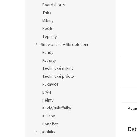
n
Boardshorts
e
Trika
l
Mikiny
Košile
Tepláky
Snowboard + Ski oblečení
Bundy
Kalhoty
Technické mikiny
Technické prádlo
Rukavice
Brýle
Helmy
Kukly/Nákrčníky
Popi
Kulichy
Ponožky
Det
Doplňky