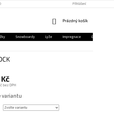
OBNÍCH ÚDAJŮ
PRODEJNY
REKLAMACE
Přihlášení
VRÁCENÍ A ODSTOUP
NÁKUPNÍ
Prázdný košík
KOŠÍK
ěžky
Snowboardy
Lyže
Impregnace
Dárkový pouk
OCK
 Kč
č bez DPH
e variantu