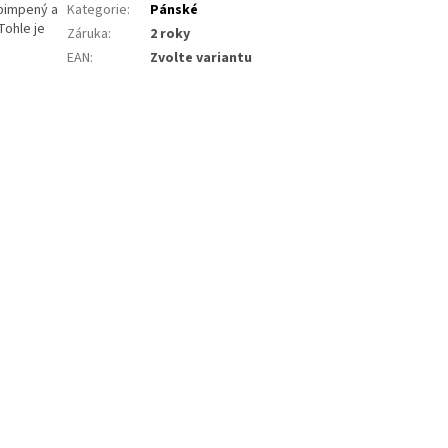
 pimpený a
Kategorie
:
Pánské
Tohle je
Záruka
:
2 roky
EAN
:
Zvolte variantu