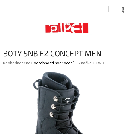
Přejít
NÁKUP
na
obsah
KOŠÍK
BOTY SNB F2 CONCEPT MEN
Průměrné
Neohodnoceno
Podrobnosti hodnocení
Značka:
FTWO
hodnocení
produktu
je
0,0
z
5
hvězdiček.