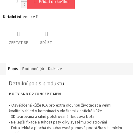
Přidat do košíku
Detailní informace
ZEPTAT SE
SDÍLET
Popis
Podobné (4)
Diskuze
Detailní popis produktu
BOTY SNB F2 CONCEPT MEN
-
Osvědčená kůže ICA pro extra dlouhou životnost a velmi
kvalitní vzhled v kombinaci s vložkami z antické kůže
- 3D tvarovaná a silně polstrovaná fleecová bota
- Nejlepší fixace a tuhost paty díky systému polstrování
- Extra lehká a plochá dvoubarevná gumová podrážka s tlumícím