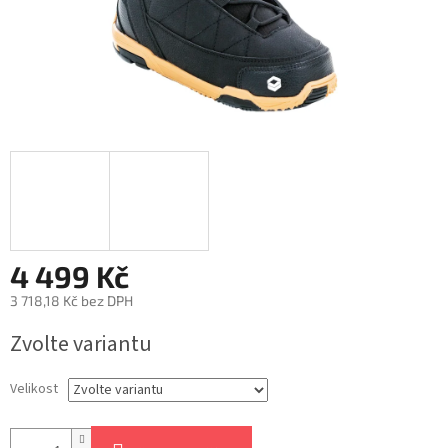
4 499 Kč
3 718,18 Kč bez DPH
Měrná
Zvolte variantu
cena:
Velikost