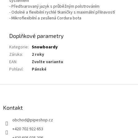
systémem
- Předtvarovaný jazyk s průběžným polstrováním
- Odolné a flexibilní rychlé tkaničky s maximální přilnavostí
- Mikroflexibilní a zesílená Cordura bota
Doplňkové parametry
Kategorie
:
Snowboardy
Záruka
:
2 roky
EAN
:
Zvolte variantu
Pohlaví
:
Pánské
Z
á
p
a
Kontakt
t
obchod
@
pipeshop.cz
í
+420 702 922 653