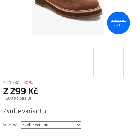
3 290 Kč
–30 %
3 290 Kč
–30 %
2 299 Kč
1 900 Kč bez DPH
Měrná
Zvolte variantu
cena:
Velikost