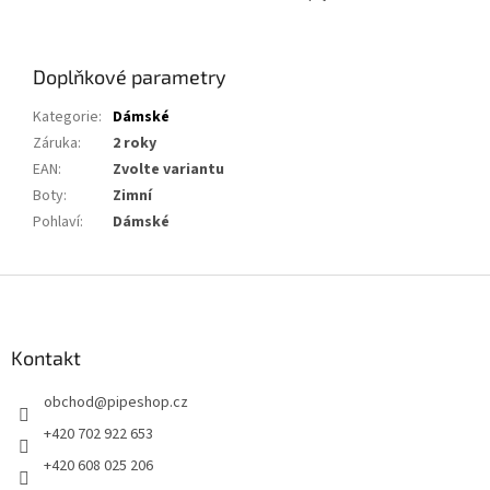
Doplňkové parametry
Kategorie
:
Dámské
Záruka
:
2 roky
EAN
:
Zvolte variantu
Boty
:
Zimní
Pohlaví
:
Dámské
Z
á
p
a
Kontakt
t
obchod
@
pipeshop.cz
í
+420 702 922 653
+420 608 025 206