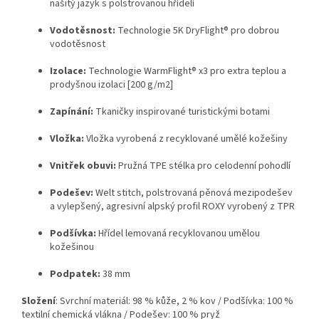
našitý jazyk s polstrovanou hřídelí
Vodotěsnost:
Technologie 5K DryFlight® pro dobrou
vodotěsnost
Izolace:
Technologie WarmFlight® x3 pro extra teplou a
prodyšnou izolaci [200 g/m2]
Zapínání:
Tkaničky inspirované turistickými botami
Vložka:
Vložka vyrobená z recyklované umělé kožešiny
Vnitřek obuvi:
Pružná TPE stélka pro celodenní pohodlí
Podešev:
Welt stitch, polstrovaná pěnová mezipodešev
a vylepšený, agresivní alpský profil ROXY vyrobený z TPR
Podšívka:
Hřídel lemovaná recyklovanou umělou
kožešinou
Podpatek:
38 mm
Složení
:
Svrchní materiál: 98 % kůže, 2 % kov / Podšívka: 100 %
textilní chemická vlákna / Podešev: 100 % pryž