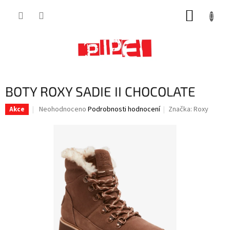
Přejít
NÁKUP
na
obsah
KOŠÍK
BOTY ROXY SADIE II CHOCOLATE
Průměrné
Neohodnoceno
Podrobnosti hodnocení
Značka:
Roxy
Akce
hodnocení
produktu
je
0,0
z
5
hvězdiček.