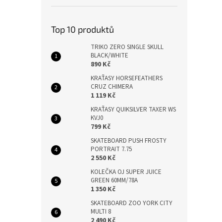
Top 10 produktů
TRIKO ZERO SINGLE SKULL
BLACK/WHITE
890 Kč
KRAŤASY HORSEFEATHERS
CRUZ CHIMERA
1 119 Kč
KRAŤASY QUIKSILVER TAXER WS
KVJ0
799 Kč
SKATEBOARD PUSH FROSTY
PORTRAIT 7.75
2 550 Kč
KOLEČKA OJ SUPER JUICE
GREEN 60MM/78A
1 350 Kč
SKATEBOARD ZOO YORK CITY
MULTI 8
2 490 Kč