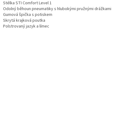
Stélka STI Comfort Level 1
Odolný běhoun pneumatiky s hlubokými pružnými drážkami
Gumová špička s potiskem
Skrytá krajková poutka
Polstrovaný jazyk a límec