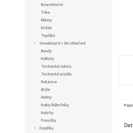
n
Boardshorts
e
Trika
l
Mikiny
Košile
Tepláky
Snowboard + Ski oblečení
Bundy
Kalhoty
Technické mikiny
Technické prádlo
Rukavice
Brýle
Helmy
Kukly/Nákrčníky
Popi
Kulichy
Ponožky
Det
Doplňky