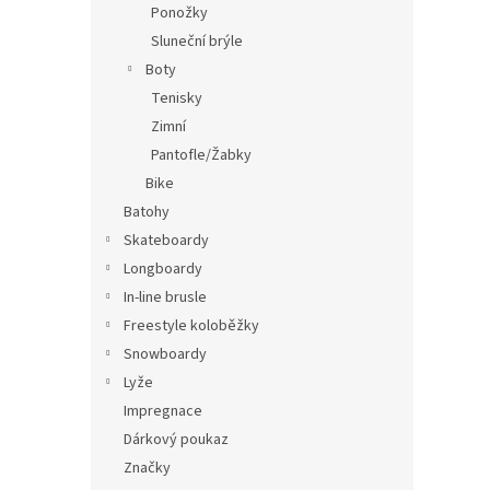
Ponožky
Sluneční brýle
Boty
Tenisky
Zimní
Pantofle/Žabky
Bike
Batohy
Skateboardy
Longboardy
In-line brusle
Freestyle koloběžky
Snowboardy
Lyže
Impregnace
Dárkový poukaz
Značky