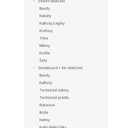
Street oblečení
Bundy
Kabáty
Kalhoty/Legíny
Kraťasy
Trika
Mikiny
Košile
Šaty
Snowboard + Ski oblečení
Bundy
Kalhoty
Technické mikiny
Technické prádlo
Rukavice
Brýle
Helmy
Kukly/Nákrčníky