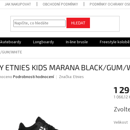
JAK NAKUPOVAT
OBCHODNÍ PODMÍNKY
PODMÍNKY OCHRANY OS
HLEDAT
Skateboardy
Longboardy
In-line brusle
Freestyle kolob
K/GUM/WHITE
Y ETNIES KIDS MARANA BLACK/GUM/
né
noceno
Podrobnosti hodnocení
Značka:
Etnies
ní
1 29
u
1 066,12
Měrná
Zvolt
cena:
ek.
Velikost