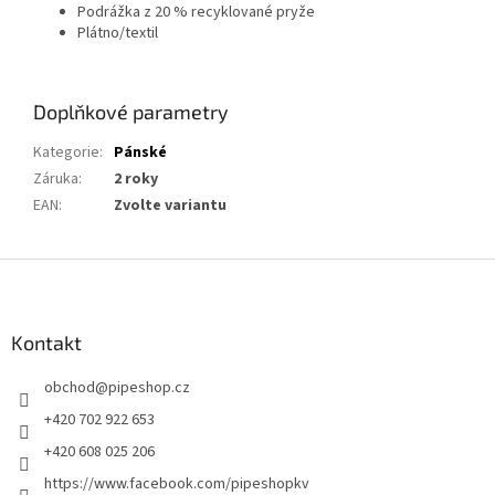
Podrážka z 20 % recyklované pryže
Plátno/textil
Doplňkové parametry
Kategorie
:
Pánské
Záruka
:
2 roky
EAN
:
Zvolte variantu
Z
á
p
a
Kontakt
t
obchod
@
pipeshop.cz
í
+420 702 922 653
+420 608 025 206
https://www.facebook.com/pipeshopkv