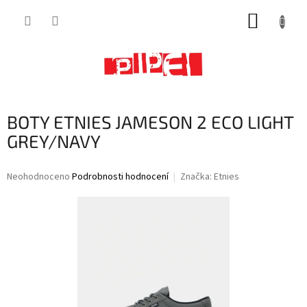
Přejít
NÁKUP
na
obsah
KOŠÍK
BOTY ETNIES JAMESON 2 ECO LIGHT
GREY/NAVY
Průměrné
Neohodnoceno
Podrobnosti hodnocení
Značka:
Etnies
hodnocení
produktu
je
0,0
z
5
hvězdiček.