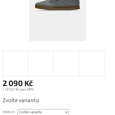
2 090 Kč
1 727,27 Kč bez DPH
Měrná
Zvolte variantu
cena:
Velikost