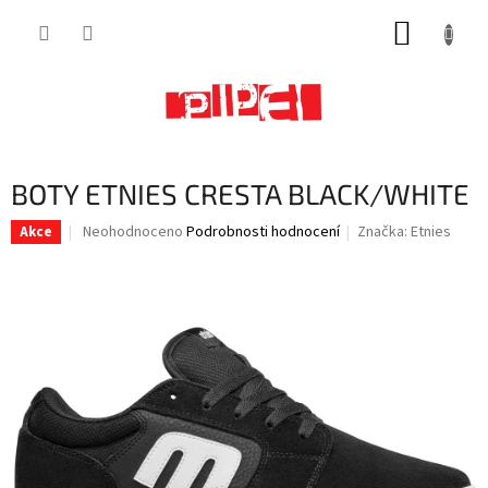
Přejít
NÁKUP
na
obsah
KOŠÍK
BOTY ETNIES CRESTA BLACK/WHITE
Průměrné
Neohodnoceno
Podrobnosti hodnocení
Značka:
Etnies
Akce
hodnocení
produktu
je
0,0
z
5
hvězdiček.