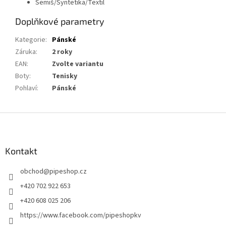
Semiš/Syntetika/Textil
Doplňkové parametry
Kategorie
:
Pánské
Záruka
:
2 roky
EAN
:
Zvolte variantu
Boty
:
Tenisky
Pohlaví
:
Pánské
Z
á
p
a
Kontakt
t
obchod
@
pipeshop.cz
í
+420 702 922 653
+420 608 025 206
https://www.facebook.com/pipeshopkv