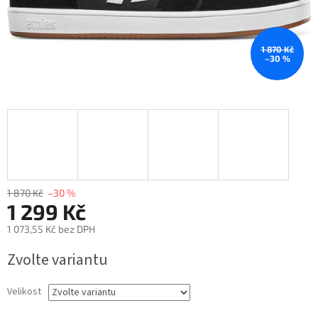
1 870 Kč
–30 %
1 870 Kč
–30 %
1 299 Kč
1 073,55 Kč bez DPH
Měrná
Zvolte variantu
cena:
Velikost