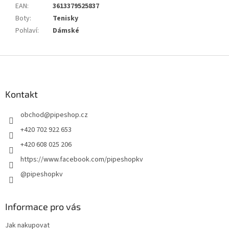
EAN
:
3613379525837
Boty
:
Tenisky
Pohlaví
:
Dámské
Z
á
p
a
Kontakt
t
obchod
@
pipeshop.cz
í
+420 702 922 653
+420 608 025 206
https://www.facebook.com/pipeshopkv
@pipeshopkv
Informace pro vás
Jak nakupovat