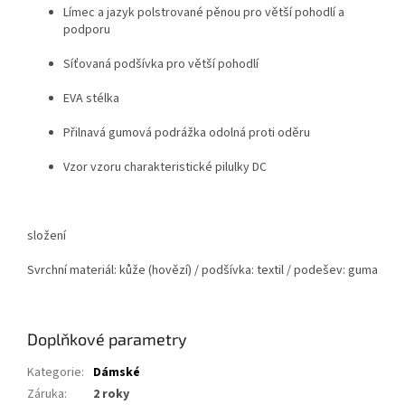
Límec a jazyk polstrované pěnou pro větší pohodlí a
podporu
Síťovaná podšívka pro větší pohodlí
EVA stélka
Přilnavá gumová podrážka odolná proti oděru
Vzor vzoru charakteristické pilulky DC
složení
Svrchní materiál: kůže (hovězí) / podšívka: textil / podešev: guma
Doplňkové parametry
Kategorie
:
Dámské
Záruka
:
2 roky