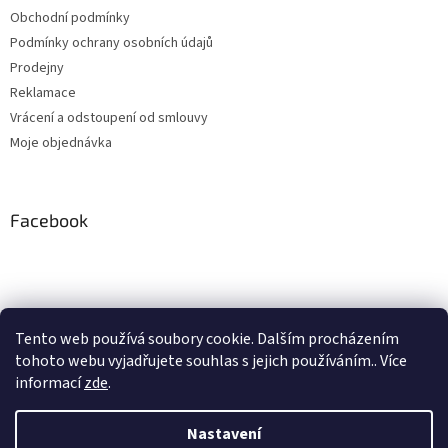
Obchodní podmínky
Podmínky ochrany osobních údajů
Prodejny
Reklamace
Vrácení a odstoupení od smlouvy
Moje objednávka
Facebook
Instagram
Tento web používá soubory cookie. Dalším procházením
tohoto webu vyjadřujete souhlas s jejich používáním.. Více
Sledovat na Instagramu
informací
zde
.
Nastavení
Vytvořil Shoptet