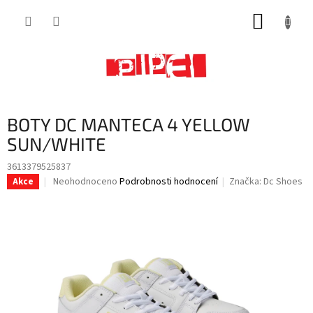
Přejít
NÁKUP
na
obsah
KOŠÍK
BOTY DC MANTECA 4 YELLOW
SUN/WHITE
3613379525837
Průměrné
Neohodnoceno
Podrobnosti hodnocení
Značka:
Dc Shoes
Akce
hodnocení
produktu
je
0,0
z
5
hvězdiček.