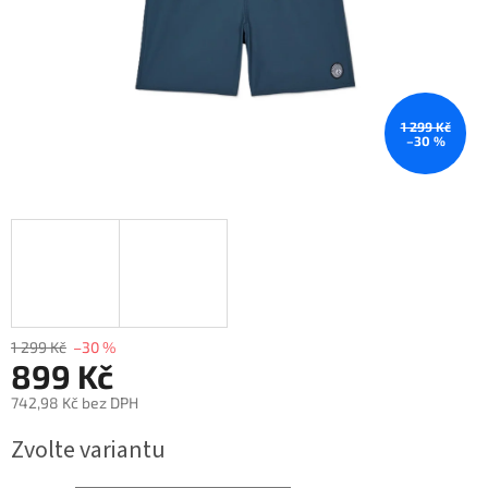
1 299 Kč
–30 %
1 299 Kč
–30 %
899 Kč
742,98 Kč bez DPH
Měrná
Zvolte variantu
cena: