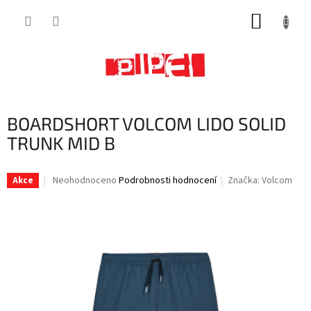
Přejít
NÁKUP
na
obsah
KOŠÍK
BOARDSHORT VOLCOM LIDO SOLID
TRUNK MID B
Průměrné
Neohodnoceno
Podrobnosti hodnocení
Značka:
Volcom
Akce
hodnocení
produktu
je
0,0
z
5
hvězdiček.