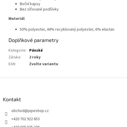
Boční kapsy
Bez síťované podšívky
Materiál
:
50% polyester, 44% recyklovaný polyester, 6% elastan
Doplňkové parametry
Kategorie
:
Pánské
Záruka
:
2 roky
EAN
:
Zvolte variantu
Z
á
p
a
Kontakt
t
obchod
@
pipeshop.cz
í
+420 702 922 653