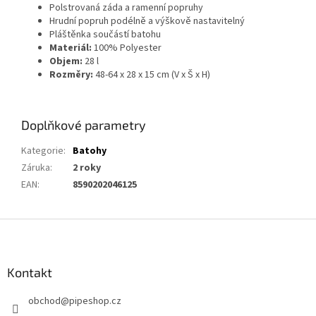
Polstrovaná záda a ramenní popruhy
Hrudní popruh podélně a výškově nastavitelný
Pláštěnka součástí batohu
Materiál:
100% Polyester
Objem:
28 l
Rozměry:
48-64 x 28 x 15 cm (V x Š x H)
Doplňkové parametry
Kategorie
:
Batohy
Záruka
:
2 roky
EAN
:
8590202046125
Z
á
p
a
Kontakt
t
obchod
@
pipeshop.cz
í