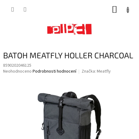
Přejít
NÁKUP
na
obsah
KOŠÍK
BATOH MEATFLY HOLLER CHARCOAL
8590202046125
Průměrné
Neohodnoceno
Podrobnosti hodnocení
Značka:
Meatfly
hodnocení
produktu
je
0,0
z
5
hvězdiček.