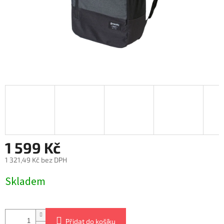
1 599 Kč
1 321,49 Kč bez DPH
Měrná
Skladem
cena:
Přidat do košíku