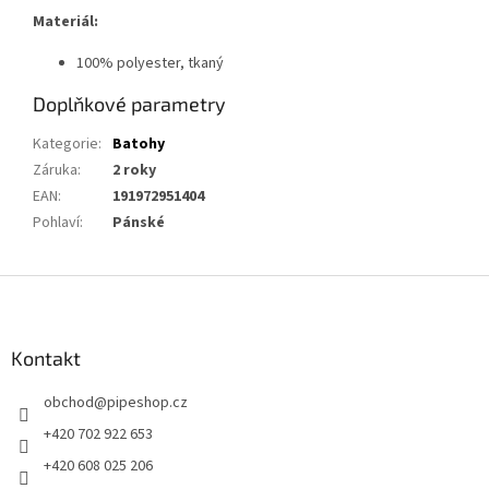
Materiál:
100% polyester, tkaný
Doplňkové parametry
Kategorie
:
Batohy
Záruka
:
2 roky
EAN
:
191972951404
Pohlaví
:
Pánské
Z
á
p
a
Kontakt
t
obchod
@
pipeshop.cz
í
+420 702 922 653
+420 608 025 206