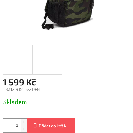
1 599 Kč
1 321,49 Kč bez DPH
Měrná
Skladem
cena:
Přidat do košíku