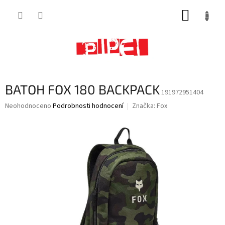
Přejít
NÁKUP
na
obsah
KOŠÍK
BATOH FOX 180 BACKPACK
191972951404
Průměrné
Neohodnoceno
Podrobnosti hodnocení
Značka:
Fox
hodnocení
produktu
je
0,0
z
5
hvězdiček.