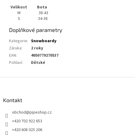
Velikost
Bota
M
38-43
S
34-38
Doplňkové parametry
Kategorie
:
Snowboardy
Záruka
:
2 roky
EAN
:
4050779270537
Pohlaví
:
Dětské
Z
á
p
a
Kontakt
t
obchod
@
pipeshop.cz
í
+420 702 922 653
+420 608 025 206