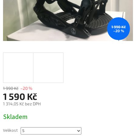
1 990 Kč
–20 %
1 990 Kč
–20 %
1 590 Kč
1 314,05 Kč bez DPH
Měrná
Skladem
cena:
Velikost